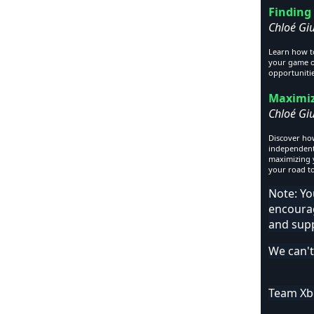
Finding
Chloé Gi
Learn how t
your game on
opportunitie
Maximiz
Chloé Gi
Discover how
independent 
maximizing y
your road t
Note: Yo
encoura
and sup
We can't
Team Xb