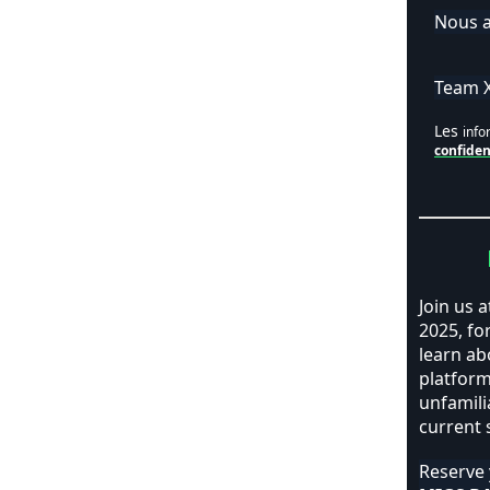
Nous a
Team 
Les
info
confiden
Join us 
2025, fo
learn ab
platfor
unfamili
current 
Reserve 