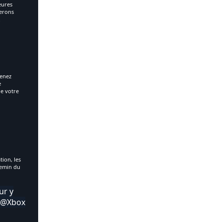
eures
rerons
.
renez
e
de votre
tion, les
chemin du
ur y
D@Xbox