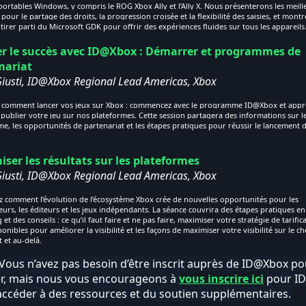
portables Windows, y compris le ROG Xbox Ally et l’Ally X. Nous présenterons les meill
pour le partage des droits, la progression croisée et la flexibilité des saisies, et mont
irer parti du Microsoft GDK pour offrir des expériences fluides sur tous les appareils
r le succès avec ID@Xbox : Démarrer et programmes de
mariat
Giusti, ID@Xbox Regional Lead Americas, Xbox
 comment lancer vos jeux sur Xbox : commencez avec le programme ID@Xbox et app
ublier votre jeu sur nos plateformes. Cette session partagera des informations sur l
, les opportunités de partenariat et les étapes pratiques pour réussir le lancement 
ser les résultats sur les plateformes
Giusti, ID@Xbox Regional Lead Americas, Xbox
 comment l’évolution de l’écosystème Xbox crée de nouvelles opportunités pour les
urs, les éditeurs et les jeux indépendants. La séance couvrira des étapes pratiques en
et des conseils : ce qu’il faut faire et ne pas faire, maximiser votre stratégie de tarifica
ponibles pour améliorer la visibilité et les façons de maximiser votre visibilité sur le 
 et au-delà.
 Vous n’avez pas besoin d’être inscrit auprès de ID@Xbox po
er, mais nous vous encourageons à
vous inscrire ici
pour I
’accéder à des ressources et du soutien supplémentaires.