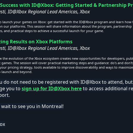
 Success with ID@Xbox: Getting Started & Partnership 
usti, ID@Xbox Regional Lead Americas, Xbox
o launch your games on Xbox: get started with the ID@Xbox program and learn how 
 our platforms. This session will share information about the program, partnership
s, and practical steps to achieve a successful launch for your game.
ing Results on Xbox Platforms
usti, ID@Xbox Regional Lead Americas, Xbox
 the evolution of the Xbox ecosystem creates new opportunities for developers, publ
games. The session will cover practical marketing steps and guidance: do's and don't
our pricing strategy, tools available to improve discoverability and ways to maximize 
o launch and beyond.
u do not need to be registered with ID@Xbox to attend, bu
ge you to
sign up for ID@Xbox here
to access additional r
port.
 wait to see you in Montreal!
ox