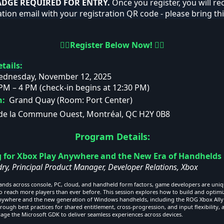
ADGE REQUIRED FOR ENTRY.
Once you register, you will re
tion email with your registration QR code - please bring thi
👇🏼Register Below Now! 👇🏼
tails:
dnesday, November 12, 2025
PM – 4 PM (check-in begins at 12:30 PM)
n:
Grand Quay (Room: Port Center)
 de la Commune Ouest,
Montréal, QC H2Y 0B8
Program Details:
g for Xbox Play Anywhere and the New Era of Handhelds
ry, Principal Product Manager, Developer Relations, Xbox
ands across console, PC, cloud, and handheld form factors, game developers are uniq
o reach more players than ever before. This session explores how to build and optim
nywhere and the new generation of Windows handhelds, including the ROG Xbox Ally 
hrough best practices for shared entitlement, cross-progression, and input flexibility,
age the Microsoft GDK to deliver seamless experiences across devices.