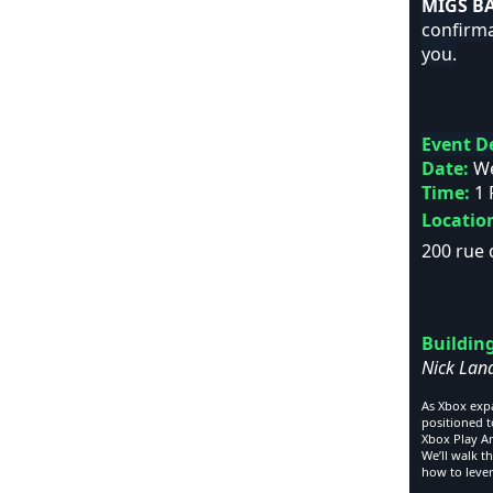
MIGS B
confirma
you.
Event De
Date:
We
Time:
1 
Locatio
200 rue
Buildin
Nick Land
As Xbox exp
positioned t
Xbox Play A
We’ll walk t
how to lever