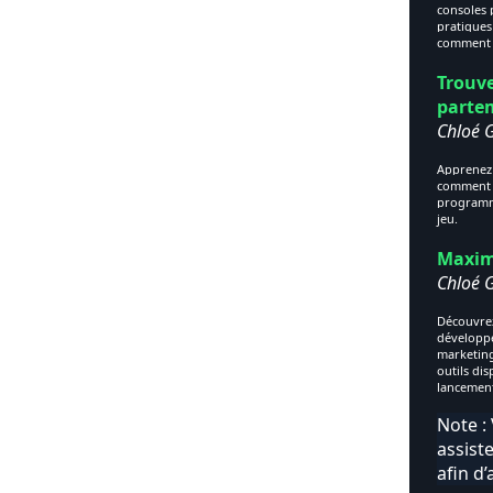
consoles 
pratiques 
comment t
Trouve
parte
Chloé 
Apprenez
comment p
programme
jeu.
Maximi
Chloé 
Découvrez
développe
marketing 
outils dis
lancement
Note :
assist
afin d