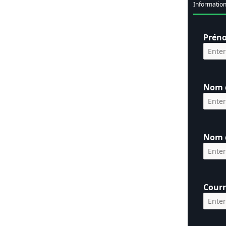
Information
Prén
Nom d
Nom d
Courr