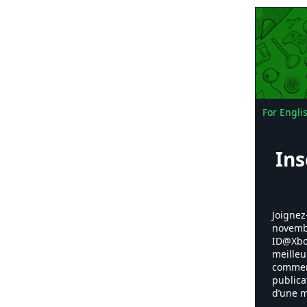
For Engli
Ins
Joignez
novembr
ID@Xbox
meilleu
comment
publica
d’une m