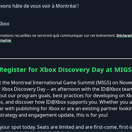
vons hâte de vous voir à Montréal !
Xbox
rmations recueillies ne serviront qu’à communiquer sur cet événement.
Déclarat
tialité.
Register for Xbox Discovery Day at MIGS
at the Montreal International Game Summit (MIGS) on Nove
r Xbox Discovery Day -- an afternoon with the ID@Xbox tea
out our program goals, best practices for developing on X
ms, and discover how ID@Xbox supports you. Whether you a
ar with publishing for Xbox or are an existing partner looki
strategy and engagement update, this is for you!
your spot today. Seats are limited and are first-come, first-