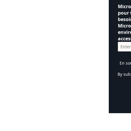
Micro
pour 
besoi
Micro
envir
acces
En so
By sub