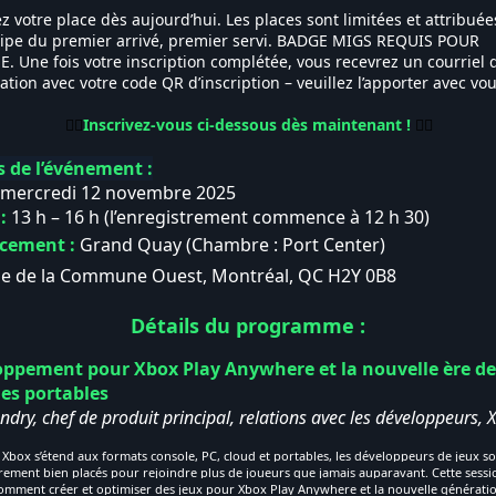
z votre place dès aujourd’hui. Les places sont limitées et attribuée
cipe du premier arrivé, premier servi. BADGE MIGS REQUIS POUR
E. Une fois votre inscription complétée, vous recevrez un courriel 
ation avec votre code QR d’inscription – veuillez l’apporter avec vou
👇🏼
Inscrivez-vous ci-dessous dès maintenant !
👇🏼
s de l’événement :
mercredi 12 novembre 2025
:
13 h – 16 h (l’enregistrement commence à 12 h 30)
cement :
Grand Quay (Chambre : Port Center)
ue de la Commune Ouest,
Montréal, QC H2Y 0B8
Détails du programme :
ppement pour Xbox Play Anywhere et la nouvelle ère de
es portables
ndry, chef de produit principal, relations avec les développeurs, 
 Xbox s’étend aux formats console, PC, cloud et portables, les développeurs de jeux s
èrement bien placés pour rejoindre plus de joueurs que jamais auparavant. Cette sessi
omment créer et optimiser des jeux pour Xbox Play Anywhere et la nouvelle générati