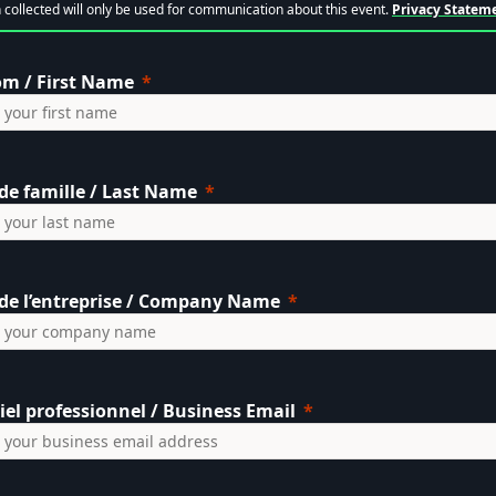
 collected will only be used for communication about this event.
Privacy Statem
om /
First Name
e famille /
Last Name
e l’entreprise / Company Name
iel professionnel / Business Email