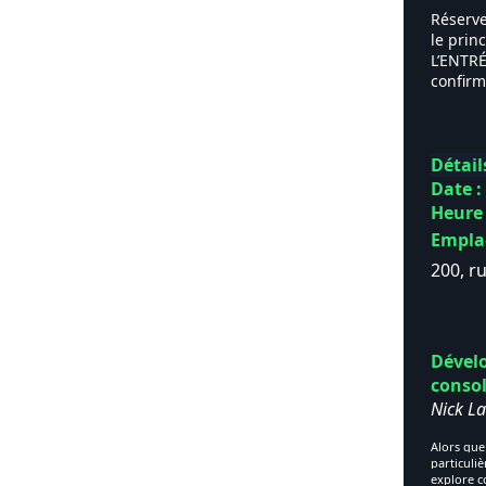
Réserve
le prin
L’ENTRÉ
confirm
Détail
Date :
Heure 
Empla
200, r
Dévelo
consol
Nick La
Alors que
particuli
explore c