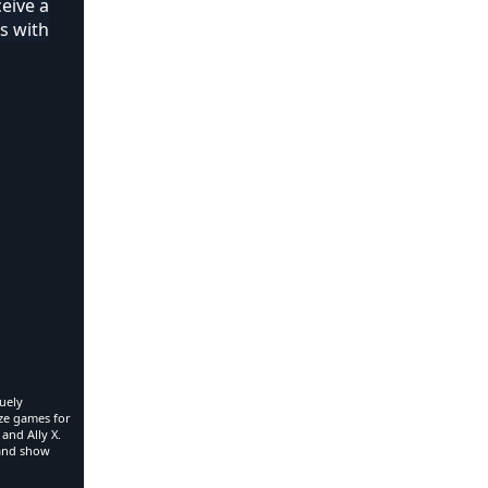
ceive a
s with
uely
ize games for
and Ally X.
 and show