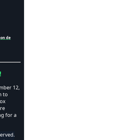
ion de
!
mber 12,
m to
box
re
ng for a
served.