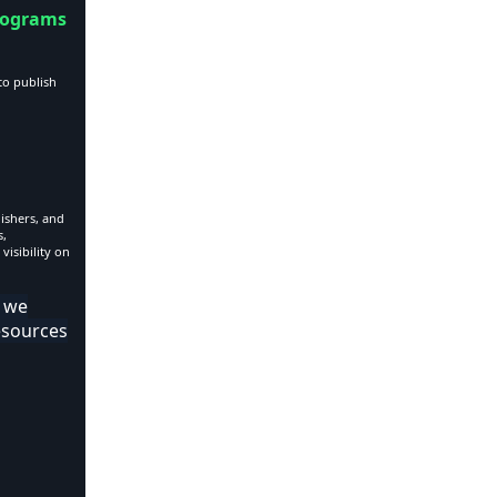
Programs
to publish
ishers, and
s,
visibility on
t we
esources