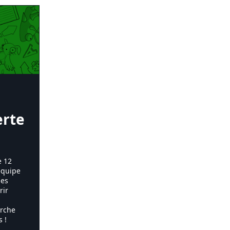
erte
e 12
équipe
les
rir
erche
 !